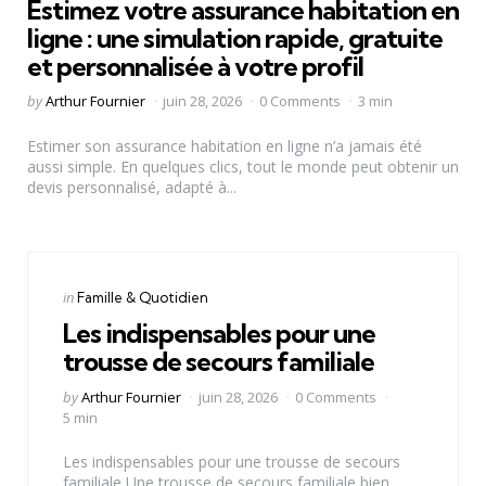
Estimez votre assurance habitation en
ligne : une simulation rapide, gratuite
et personnalisée à votre profil
Posted
by
Arthur Fournier
juin 28, 2026
0 Comments
3 min
by
Estimer son assurance habitation en ligne n’a jamais été
aussi simple. En quelques clics, tout le monde peut obtenir un
devis personnalisé, adapté à...
Categories
Posted
in
Famille & Quotidien
in
Les indispensables pour une
trousse de secours familiale
Posted
by
Arthur Fournier
juin 28, 2026
0 Comments
by
5 min
Les indispensables pour une trousse de secours
familiale Une trousse de secours familiale bien