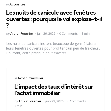
Categories
Posted
in
Actualités
in
Les nuits de canicule avec fenêtres
ouvertes : pourquoi le vol explose-t-il
?
Posted
by
Arthur Fournier
juin 29, 2026
0 Comments
3 min
by
Les nuits de canicule incitent beaucoup de gens à laisser
leurs fenêtres ouvertes pour profiter d’un peu de fraîcheur.
Pourtant, cette pratique peut s’avérer...
Categories
Posted
in
Achat immobilier
in
L’impact des taux d’intérêt sur
l’achat immobilier
Posted
by
Arthur Fournier
juin 29, 2026
0 Comments
by
7 min