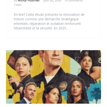
Posted
by
Arthur Fournier
juin 30, 2026
0 Comments
by
7 min
En bref Cette étude présente la rénovation de
toiture comme une démarche stratégique:
entretien, réparation et isolation renforcent
l’étanchéité et la sécurité. En 2025...