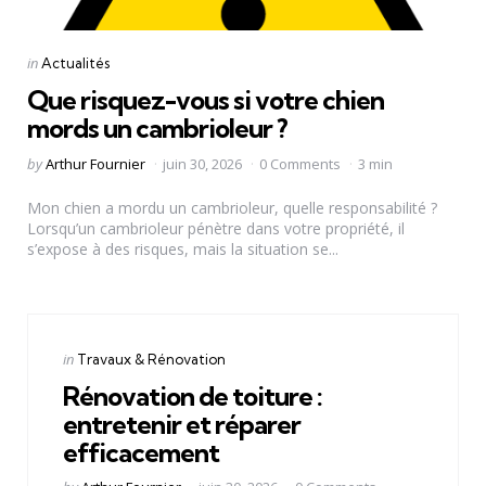
Categories
Posted
in
Actualités
in
Que risquez-vous si votre chien
mords un cambrioleur ?
Posted
by
Arthur Fournier
juin 30, 2026
0 Comments
3 min
by
Mon chien a mordu un cambrioleur, quelle responsabilité ?
Lorsqu’un cambrioleur pénètre dans votre propriété, il
s’expose à des risques, mais la situation se...
Categories
Posted
in
Travaux & Rénovation
in
Rénovation de toiture :
entretenir et réparer
efficacement