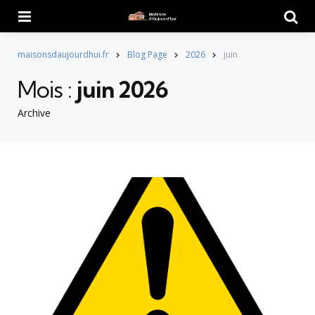
Menu
Searc
maisonsdaujourdhui.fr
Blog Page
2026
juin
Mois :
juin 2026
Archive