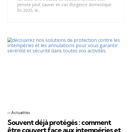
pensée peut sauver en cas d’urgence domestique.
En 2025, le...
Categories
Posted
in
Actualités
in
Souvent déjà protégés : comment
être couvert face aux intempéries et