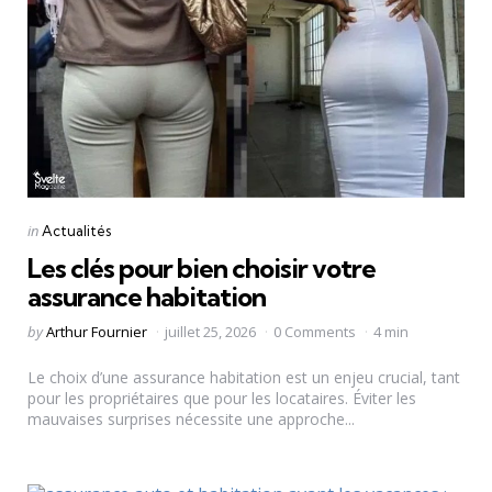
Categories
Posted
in
Actualités
in
Les clés pour bien choisir votre
assurance habitation
Posted
by
Arthur Fournier
juillet 25, 2026
0 Comments
4 min
by
Le choix d’une assurance habitation est un enjeu crucial, tant
pour les propriétaires que pour les locataires. Éviter les
mauvaises surprises nécessite une approche...