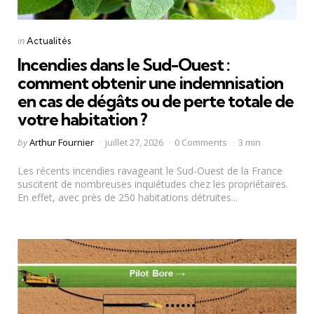
Categories
Posted
in
Actualités
in
Incendies dans le Sud-Ouest :
comment obtenir une indemnisation
en cas de dégâts ou de perte totale de
votre habitation ?
Posted
by
Arthur Fournier
juillet 27, 2026
0 Comments
3 min
by
Les récents incendies ravageant le Sud-Ouest de la France
suscitent de nombreuses inquiétudes chez les propriétaires.
En effet, avec près de 250 habitations détruites...