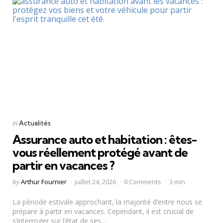
Categories
Posted
in
Actualités
in
Assurance auto et habitation : êtes-
vous réellement protégé avant de
partir en vacances ?
Posted
by
Arthur Fournier
juillet 24, 2026
0 Comments
3 min
by
La période estivale approchant, la majorité d’entre nous se
prépare à partir en vacances. Cependant, il est crucial de
s’interroger sur l’état de ses...