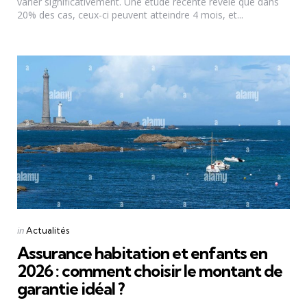
varier significativement. Une étude récente révèle que dans
20% des cas, ceux-ci peuvent atteindre 4 mois, et...
Categories
Posted
in
Actualités
in
Assurance habitation et enfants en
2026 : comment choisir le montant de
garantie idéal ?