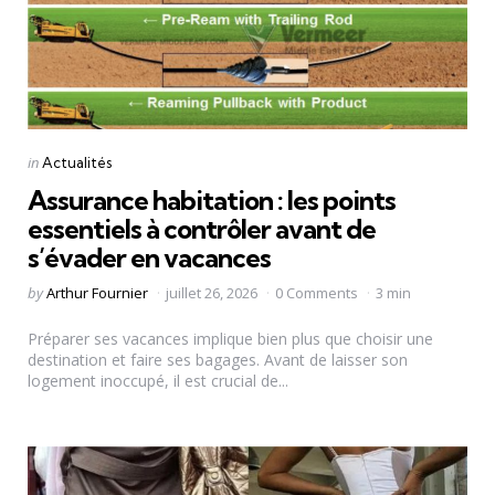
Categories
Posted
in
Actualités
in
Assurance habitation : les points
essentiels à contrôler avant de
s’évader en vacances
Posted
by
Arthur Fournier
juillet 26, 2026
0 Comments
3 min
by
Préparer ses vacances implique bien plus que choisir une
destination et faire ses bagages. Avant de laisser son
logement inoccupé, il est crucial de...