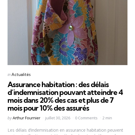
Categories
Posted
in
Actualités
in
Assurance habitation : des délais
d’indemnisation pouvant atteindre 4
mois dans 20% des cas et plus de 7
mois pour 10% des assurés
Posted
by
Arthur Fournier
juillet 30, 2026
0 Comments
2 min
by
Les délais d’indemnisation en assurance habitation peuvent