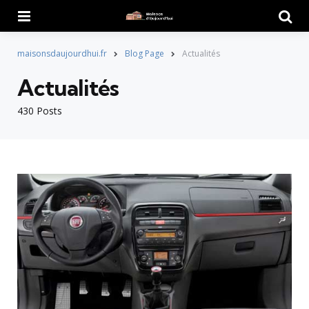
Menu
Searc
maisonsdaujourdhui.fr
Blog Page
Actualités
Actualités
430 Posts