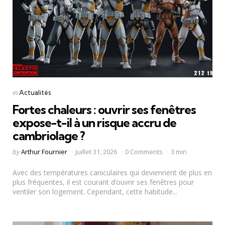
Categories
Posted
in
Actualités
in
Fortes chaleurs : ouvrir ses fenêtres
expose-t-il à un risque accru de
cambriolage ?
Posted
by
Arthur Fournier
juillet 31, 2026
0 Comments
3 min
by
Avec des températures caniculaires qui deviennent de plus en
plus fréquentes, il est courant d’ouvrir ses fenêtres pour
ventiler son logement. Cependant, cette habitude...