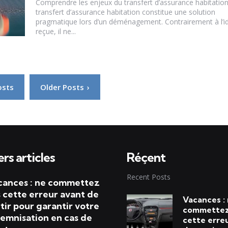
Comprendre les enjeux du transfert d’assurance habitatio
transfert d’assurance habitation constitue une solution
pragmatique lors d’un déménagement. Contrairement à l’i
reçue, il ne...
osts
Older Posts
rs articles
Réçent
Recent Posts
cances : ne commettez
 cette erreur avant de
Vacances :
tir pour garantir votre
commettez
emnisation en cas de
cette erre