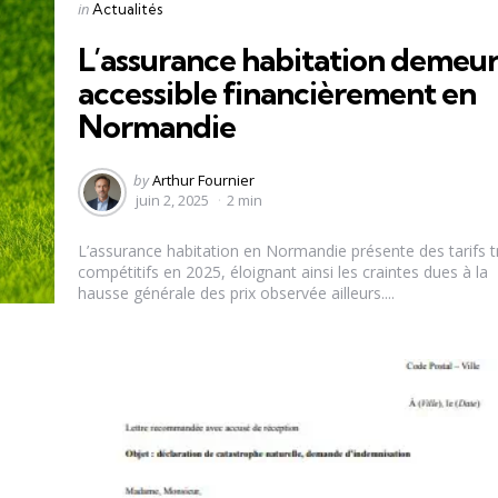
Categories
Posted
in
Actualités
in
L’assurance habitation demeu
accessible financièrement en
Normandie
Posted
by
Arthur Fournier
by
juin 2, 2025
2 min
L’assurance habitation en Normandie présente des tarifs t
compétitifs en 2025, éloignant ainsi les craintes dues à la
hausse générale des prix observée ailleurs....