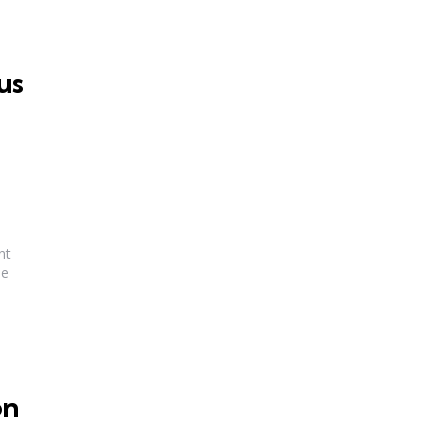
us
nt
ue
on