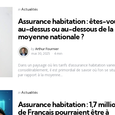
Categories
Posted
in
Actualités
in
Assurance habitation : êtes-vo
au-dessus ou au-dessous de la
moyenne nationale ?
Posted
by
Arthur Fournier
by
mai 30, 2025
4 min
Dans un paysage où les tarifs d’assurance habitation varie
considérablement, il est primordial de savoir où l’on se sit
par rapport à la moyenne...
Categories
Posted
in
Actualités
in
Assurance habitation : 1,7 milli
de Français pourraient être à