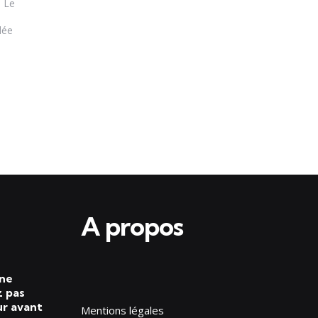
n Le
dée
A propos
 ne
 pas
ur avant
Mentions légales