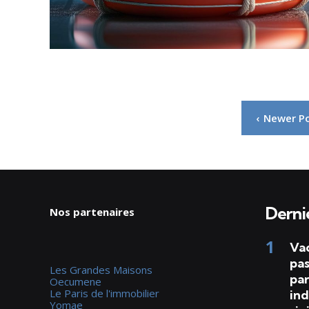
Pagination
Newer P
des
publications
Dernie
Nos partenaires
Va
pas
Les Grandes Maisons
par
Oecumene
Le Paris de l'immobilier
ind
Yomae