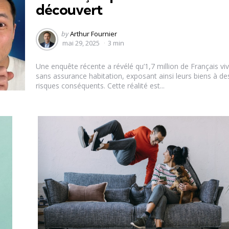
découvert
Posted
by
Arthur Fournier
by
mai 29, 2025
3 min
Une enquête récente a révélé qu’1,7 million de Français vi
sans assurance habitation, exposant ainsi leurs biens à de
risques conséquents. Cette réalité est...