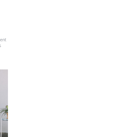
vent
s