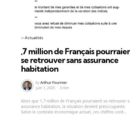
Categories
Posted
in
Actualités
in
,7 million de Français pourraie
se retrouver sans assurance
habitation
Posted
by
Arthur Fournier
by
juin 1, 2025
3 min
Alors que 1,7 million de Français pourraient se retrouver 
assurance habitation, la situation devient préoccupante.
Selon le contexte économique actuel, ces chiffres sont...