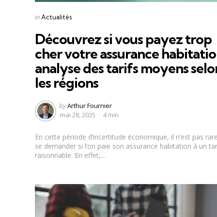
Categories
Posted
in
Actualités
in
Découvrez si vous payez trop
cher votre assurance habitation
analyse des tarifs moyens selo
les régions
Posted
by
Arthur Fournier
by
mai 28, 2025
4 min
En cette période d’incertitude économique, il n’est pas rar
se demander si l’on paie son assurance habitation à un tar
raisonnable. En effet,...