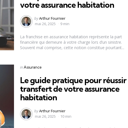
votre assurance habitation
Posted
by
Arthur Fournier
by
mai 26, 2025
9 min
La franchise en assurance habitation représente la part
financière qui demeure à votre charge lors d’un sinistre.
Souvent mal comprise, cette notion constitue pourtant...
Categories
Posted
in
Assurance
in
Le guide pratique pour réussir 
transfert de votre assurance
habitation
Posted
by
Arthur Fournier
by
mai 26, 2025
10 min