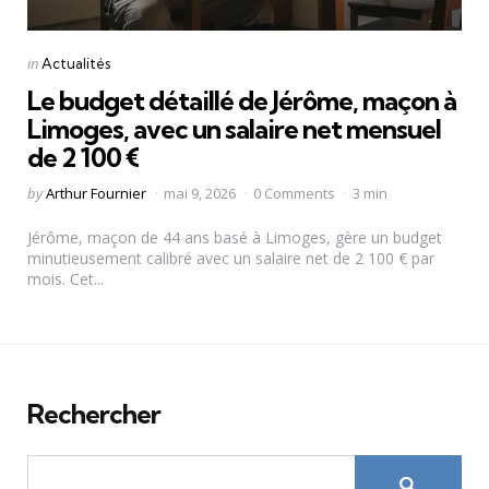
Categories
Posted
in
Actualités
in
Le budget détaillé de Jérôme, maçon à
Limoges, avec un salaire net mensuel
de 2 100 €
Posted
by
Arthur Fournier
mai 9, 2026
0 Comments
3 min
by
Jérôme, maçon de 44 ans basé à Limoges, gère un budget
minutieusement calibré avec un salaire net de 2 100 € par
mois. Cet...
Rechercher