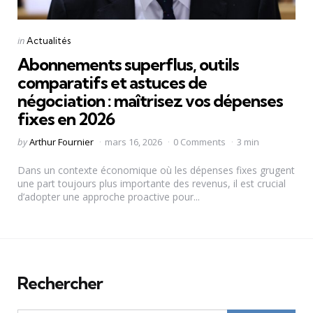
Categories
Posted
in
Actualités
in
Abonnements superflus, outils
comparatifs et astuces de
négociation : maîtrisez vos dépenses
fixes en 2026
Posted
by
Arthur Fournier
mars 16, 2026
0 Comments
3 min
by
Dans un contexte économique où les dépenses fixes grugent
une part toujours plus importante des revenus, il est crucial
d’adopter une approche proactive pour...
Rechercher