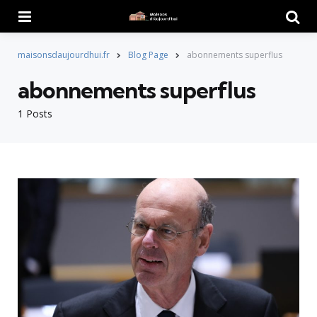
Menu
Searc
maisonsdaujourdhui.fr
Blog Page
abonnements superflus
abonnements superflus
1 Posts