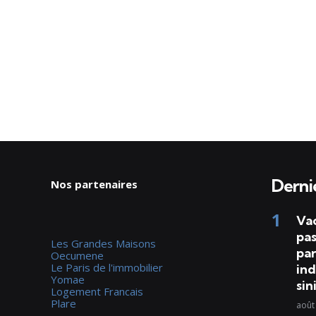
Dernie
Nos partenaires
Va
pas
Les Grandes Maisons
par
Oecumene
Le Paris de l'immobilier
ind
Yomae
sin
Logement Francais
Plare
août