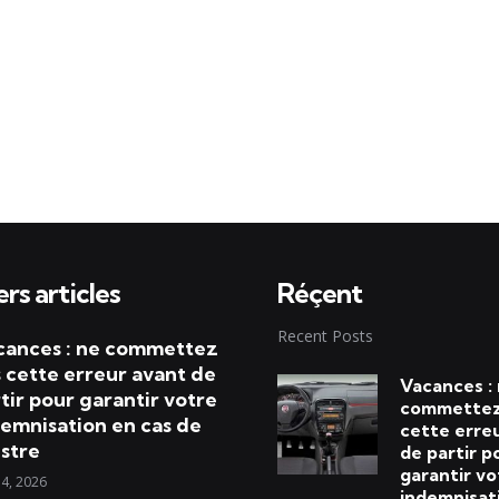
rs articles
Réçent
Recent Posts
cances : ne commettez
 cette erreur avant de
Vacances :
tir pour garantir votre
commettez
emnisation en cas de
cette erre
istre
de partir p
garantir vo
 4, 2026
indemnisat