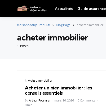
Actualités
Guide assurance
maisonsdaujourdhui.fr
Blog Page
acheter immobilier
acheter immobilier
1 Posts
Categories
Posted
in
Achat immobilier
in
Acheter un bien immobilier : les
conseils essentiels
Posted
by
Arthur Fournier
mars 16, 2026
0 Comments
by
8 min