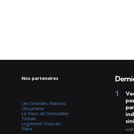
Dernie
Nos partenaires
Va
pas
Les Grandes Maisons
par
Oecumene
Le Paris de l'immobilier
ind
Yomae
sin
Logement Francais
Plare
août