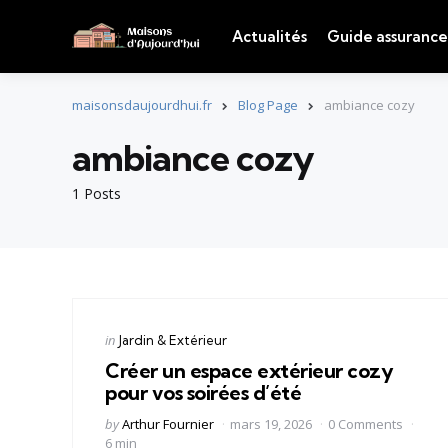
Actualités
Guide assurance
maisonsdaujourdhui.fr
Blog Page
ambiance cozy
ambiance cozy
1 Posts
Categories
Posted
in
Jardin & Extérieur
in
Créer un espace extérieur cozy
pour vos soirées d’été
Posted
by
Arthur Fournier
mars 19, 2026
0 Comments
by
6 min