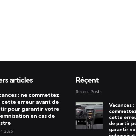
rs articles
Réçent
Recent Posts
cances : ne commettez
 cette erreur avant de
Vacances :
tir pour garantir votre
commettez
emnisation en cas de
cette erre
istre
de partir p
garantir vo
 4, 2026
indemnisat