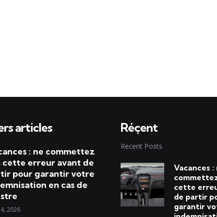
rs articles
Réçent
Recent Posts
cances : ne commettez
 cette erreur avant de
Vacances :
tir pour garantir votre
commettez
emnisation en cas de
cette erre
istre
de partir p
garantir vo
 4, 2026
indemnisat