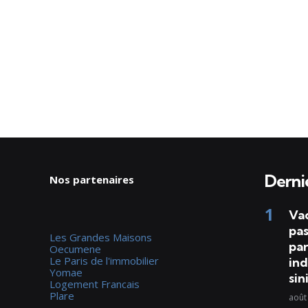
Dernie
Nos partenaires
Va
pas
Les Grandes Maisons
par
Oecumene
Le Paris de l'immobilier
ind
Yomae
sin
Logement Francais
Plare
août