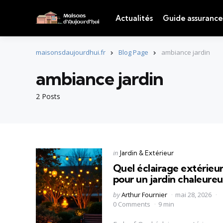
Actualités
Guide assurance
maisonsdaujourdhui.fr
Blog Page
ambiance jardin
ambiance jardin
2 Posts
Categories
Posted
in
Jardin & Extérieur
in
Quel éclairage extérieu
pour un jardin chaleure
Posted
by
Arthur Fournier
mai 28, 2026
by
0 Comments
9 min