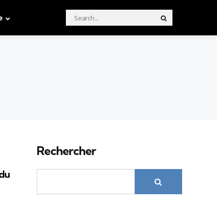
Search
e
Search
for:
Rechercher
 du