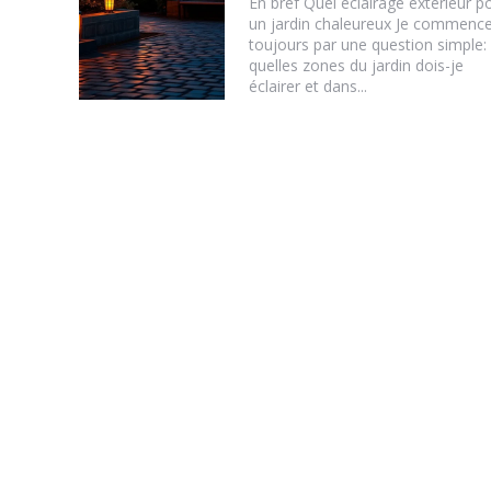
En bref Quel éclairage extérieur p
un jardin chaleureux Je commenc
toujours par une question simple:
quelles zones du jardin dois-je
éclairer et dans...