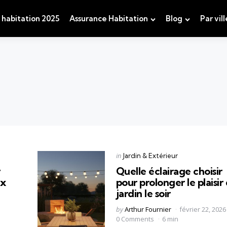
 habitation 2025
Assurance Habitation
Blog
Par vill
Categories
Posted
in
Jardin & Extérieur
in
r
Quelle éclairage choisir
ux
pour prolonger le plaisir
jardin le soir
Posted
by
Arthur Fournier
février 22, 2026
by
0 Comments
6 min