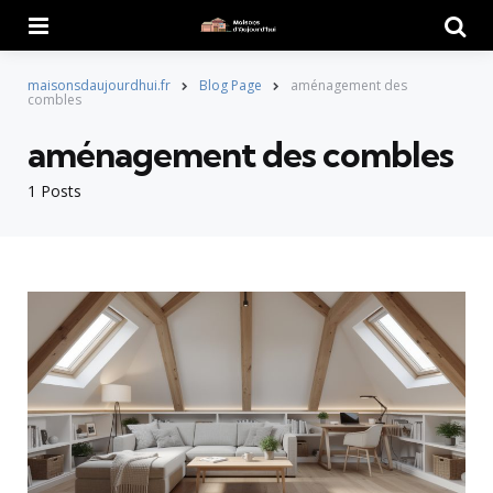
Menu
Searc
maisonsdaujourdhui.fr
Blog Page
aménagement des
combles
aménagement des combles
1 Posts