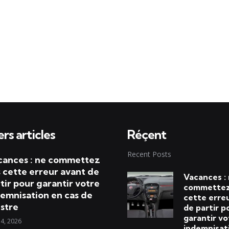
rs articles
Réçent
Recent Posts
cances : ne commettez
 cette erreur avant de
Vacances :
tir pour garantir votre
commettez
emnisation en cas de
cette erre
istre
de partir p
garantir vo
 4, 2026
indemnisat