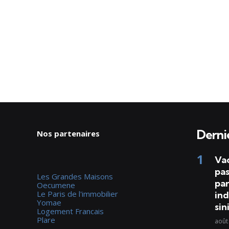
Dernie
Nos partenaires
Va
pas
Les Grandes Maisons
par
Oecumene
Le Paris de l'immobilier
ind
Yomae
sin
Logement Francais
Plare
août