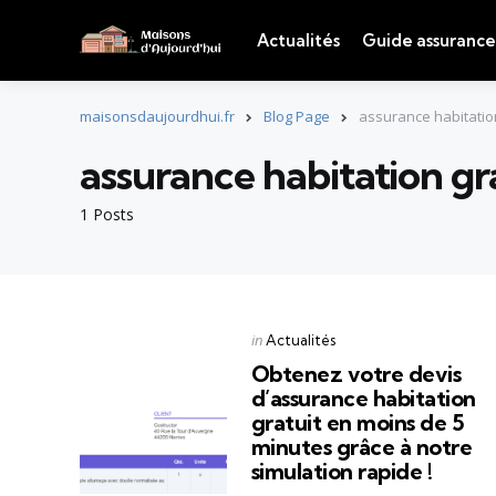
Actualités
Guide assurance
maisonsdaujourdhui.fr
Blog Page
assurance habitatio
assurance habitation gr
1 Posts
Categories
Posted
in
Actualités
in
Obtenez votre devis
d’assurance habitation
gratuit en moins de 5
minutes grâce à notre
simulation rapide !