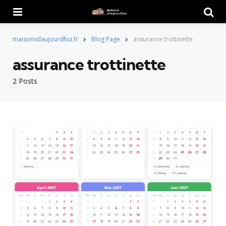
Menu
Searc
maisonsdaujourdhui.fr
Blog Page
assurance trottinette
assurance trottinette
2 Posts