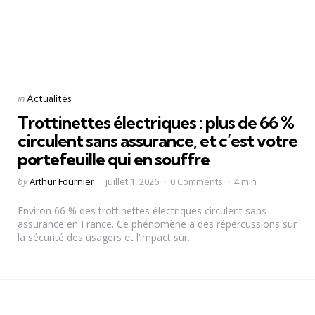
Categories
Posted
in
Actualités
in
Trottinettes électriques : plus de 66 %
circulent sans assurance, et c’est votre
portefeuille qui en souffre
Posted
by
Arthur Fournier
juillet 1, 2026
0 Comments
4 min
by
Environ 66 % des trottinettes électriques circulent sans
assurance en France. Ce phénomène a des répercussions sur
la sécurité des usagers et l’impact sur...