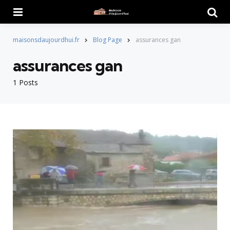
Menu
Searc
maisonsdaujourdhui.fr
Blog Page
assurances gan
assurances gan
1 Posts