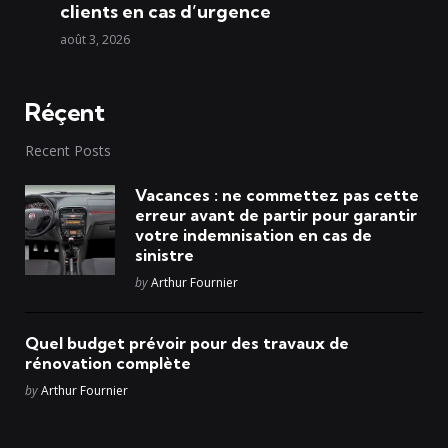
clients en cas d’urgence
août 3, 2026
Réçent
Recent Posts
Vacances : ne commettez pas cette
erreur avant de partir pour garantir
votre indemnisation en cas de
sinistre
Posted
by
Arthur Fournier
Quel budget prévoir pour des travaux de
rénovation complète
Posted
by
Arthur Fournier