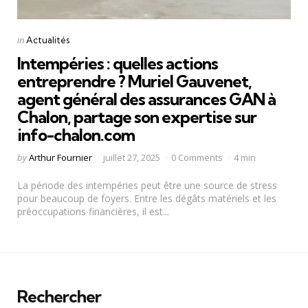
Categories
Posted
in
Actualités
in
Intempéries : quelles actions
entreprendre ? Muriel Gauvenet,
agent général des assurances GAN à
Chalon, partage son expertise sur
info-chalon.com
Posted
by
Arthur Fournier
juillet 27, 2025
0 Comments
4 min
by
La période des intempéries peut être une source de stress
pour beaucoup de foyers. Entre les dégâts matériels et les
préoccupations financières, il est...
Rechercher