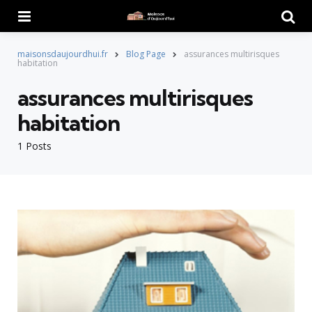
Menu
Searc
maisonsdaujourdhui.fr
Blog Page
assurances multirisques
habitation
assurances multirisques
habitation
1 Posts