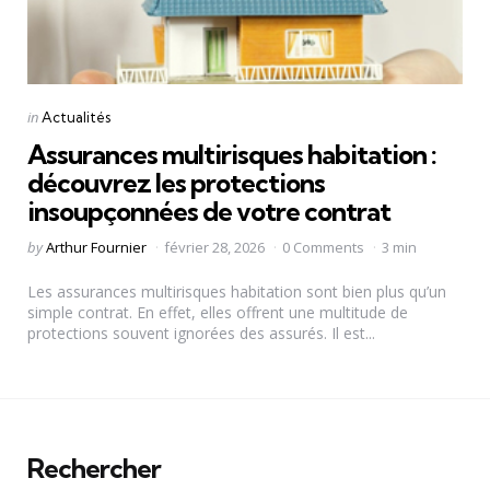
Categories
Posted
in
Actualités
in
Assurances multirisques habitation :
découvrez les protections
insoupçonnées de votre contrat
Posted
by
Arthur Fournier
février 28, 2026
0 Comments
3 min
by
Les assurances multirisques habitation sont bien plus qu’un
simple contrat. En effet, elles offrent une multitude de
protections souvent ignorées des assurés. Il est...
Rechercher