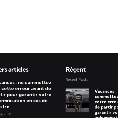
rs articles
Réçent
Recent Posts
cances : ne commettez
 cette erreur avant de
Vacances :
tir pour garantir votre
commettez
emnisation en cas de
cette erre
istre
de partir p
garantir vo
 4, 2026
indemnisat