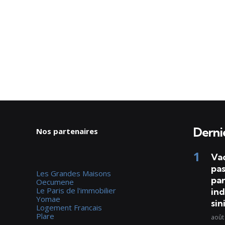
Dernie
Nos partenaires
Va
pas
Les Grandes Maisons
par
Oecumene
Le Paris de l'immobilier
ind
Yomae
sin
Logement Francais
Plare
août