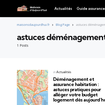
Actualités
Guide assurance
maisonsdaujourdhui.fr
Blog Page
astuces déménage
astuces déménagemen
1 Posts
Categories
Posted
in
Actualités
in
Déménagement et
assurance habitation :
astuces pratiques pour
alléger votre budget
logement dès aujourd’h