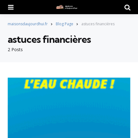
Menu
Searc
maisonsdaujourdhui.fr
Blog Page
astuces financières
astuces financières
2 Posts