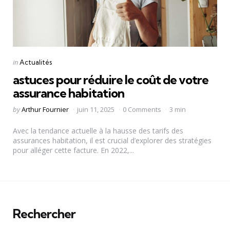
Categories
Posted
in
Actualités
in
astuces pour réduire le coût de votre
assurance habitation
Posted
by
Arthur Fournier
juin 11, 2025
0 Comments
3 min
by
Avec la tendance actuelle à la hausse des tarifs des
assurances habitation, il est crucial d’explorer des stratégies
pour alléger cette facture. En 2022,...
Rechercher