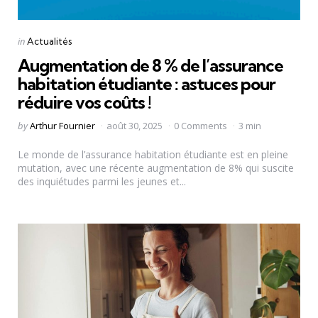
Categories
Posted
in
Actualités
in
Augmentation de 8 % de l’assurance
habitation étudiante : astuces pour
réduire vos coûts !
Posted
by
Arthur Fournier
août 30, 2025
0 Comments
3 min
by
Le monde de l’assurance habitation étudiante est en pleine
mutation, avec une récente augmentation de 8% qui suscite
des inquiétudes parmi les jeunes et...