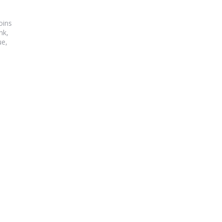
oins
nk,
e,