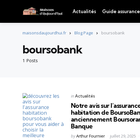
Actualités
Guide assurance
maisonsdaujourdhui.fr
Blog Page
boursobank
boursobank
1 Posts
Categories
Posted
in
Actualités
in
Notre avis sur l’assuranc
habitation de BoursoBan
anciennement Boursor
Banque
Posted
by
Arthur Fournier
juillet 29, 2025