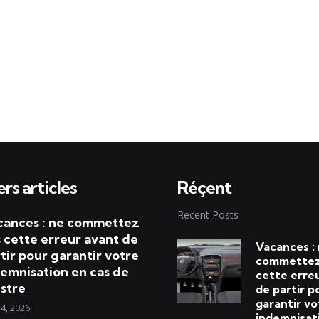
rs articles
Réçent
Recent Posts
cances : ne commettez
 cette erreur avant de
Vacances :
tir pour garantir votre
commettez
emnisation en cas de
cette erre
istre
de partir p
garantir vo
 4, 2026
indemnisat