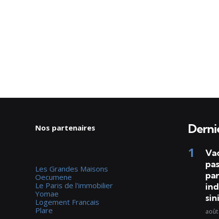
Dernie
Nos partenaires
Va
pas
Les Grandes Maisons
par
Oecumene
Le Paris de l'immobilier
ind
Yomae
sin
Logement Francais
Plare
août