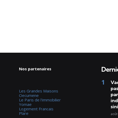
Dernie
Nos partenaires
Va
pas
Les Grandes Maisons
par
Oecumene
Le Paris de l'immobilier
ind
Yomae
sin
Logement Francais
Plare
août