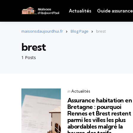
Actualités
Guide assurance
maisonsdaujourdhui.fr
Blog Page
brest
brest
1 Posts
Categories
Posted
in
Actualités
in
Assurance habitation en
Bretagne : pourquoi
Rennes et Brest restent
parmi les villes les plus
abordables malgré la
hausse des tarifs