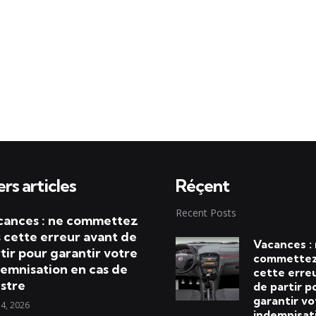
rs articles
Réçent
Recent Posts
cances : ne commettez
 cette erreur avant de
Vacances :
tir pour garantir votre
commettez
emnisation en cas de
cette erre
istre
de partir p
garantir vo
 4, 2026
indemnisat