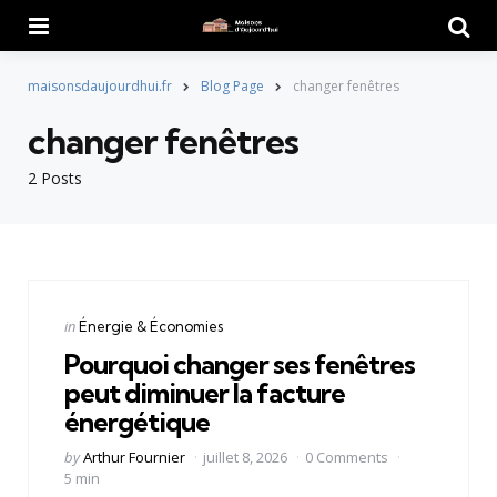
Menu
Searc
maisonsdaujourdhui.fr
Blog Page
changer fenêtres
changer fenêtres
2 Posts
Categories
Posted
in
Énergie & Économies
in
Pourquoi changer ses fenêtres
peut diminuer la facture
énergétique
Posted
by
Arthur Fournier
juillet 8, 2026
0 Comments
by
5 min