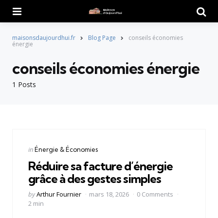
Menu
Searc
maisonsdaujourdhui.fr
Blog Page
conseils économies
énergie
conseils économies énergie
1 Posts
Categories
Posted
in
Énergie & Économies
in
Réduire sa facture d’énergie
grâce à des gestes simples
Posted
by
Arthur Fournier
mars 18, 2026
0 Comments
by
2 min