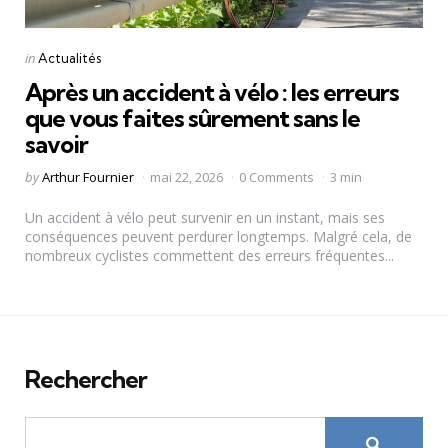
Categories
Posted
in
Actualités
in
Après un accident à vélo : les erreurs
que vous faites sûrement sans le
savoir
Posted
by
Arthur Fournier
mai 22, 2026
0 Comments
3 min
by
Un accident à vélo peut survenir en un instant, mais ses
conséquences peuvent perdurer longtemps. Malgré cela, de
nombreux cyclistes commettent des erreurs fréquentes...
Rechercher