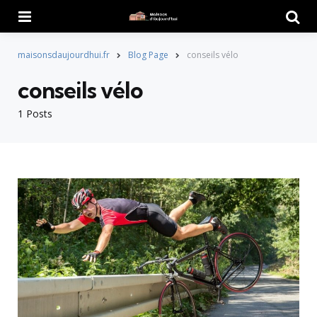
Menu
Searc
maisonsdaujourdhui.fr
Blog Page
conseils vélo
conseils vélo
1 Posts