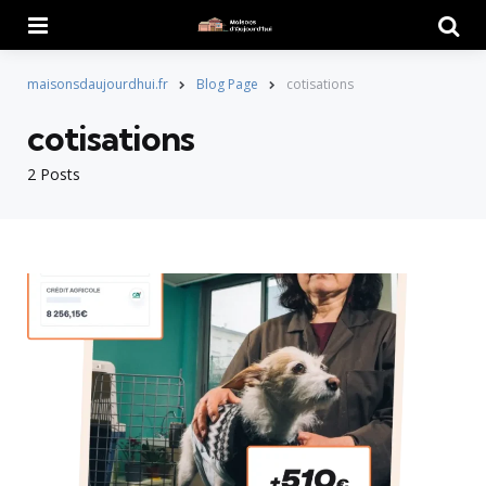
Menu
Searc
maisonsdaujourdhui.fr
Blog Page
cotisations
cotisations
2 Posts