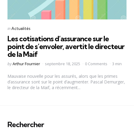
Categories
Posted
in
Actualités
in
Les cotisations d’assurance sur le
point de s’envoler, avertit le directeur
de la Maif
Posted
by
Arthur Fournier
septembre 18, 2025
0 Comments
3 min
by
Mauvaise nouvelle pour les assurés, alors que les primes
d’assurance sont sur le point d’augmenter. Pascal Demurger,
le directeur de la Maif, a récemment...
Rechercher