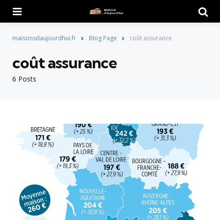
Menu
Searc
maisonsdaujourdhui.fr
Blog Page
coût assurance
coût assurance
6 Posts