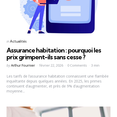
Categories
Posted
in
Actualités
in
Assurance habitation : pourquoi les
prix grimpent-ils sans cesse ?
Posted
by
Arthur Fournier
février 22, 2026
0 Comments
3 min
by
Les tarifs de l’assurance habitation connaissent une flambée
inquiétante depuis quelques années. En 2025, les primes
continuent d’augmenter, et près de 9% d’augmentation
moyenne...