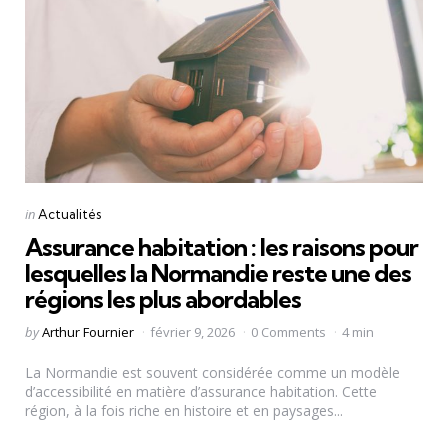
Categories
Posted
in
Actualités
in
Assurance habitation : les raisons pour
lesquelles la Normandie reste une des
régions les plus abordables
Posted
by
Arthur Fournier
février 9, 2026
0 Comments
4 min
by
La Normandie est souvent considérée comme un modèle
d’accessibilité en matière d’assurance habitation. Cette
région, à la fois riche en histoire et en paysages...