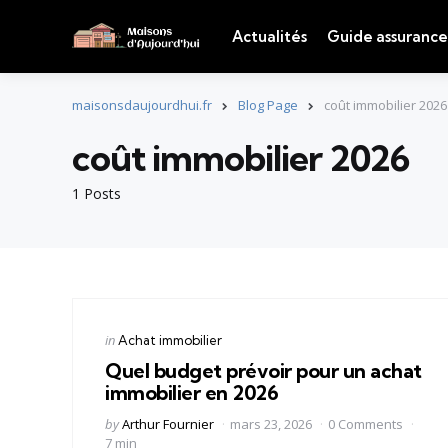
Actualités
Guide assurance
maisonsdaujourdhui.fr
Blog Page
coût immobilier 2026
coût immobilier 2026
1 Posts
Categories
Posted
in
Achat immobilier
in
Quel budget prévoir pour un achat
immobilier en 2026
Posted
by
Arthur Fournier
mars 23, 2026
0 Comments
by
7 min