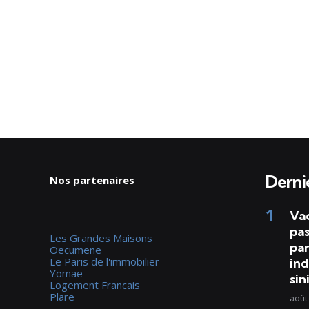
Dernie
Nos partenaires
Va
pas
Les Grandes Maisons
par
Oecumene
Le Paris de l'immobilier
ind
Yomae
sin
Logement Francais
Plare
août