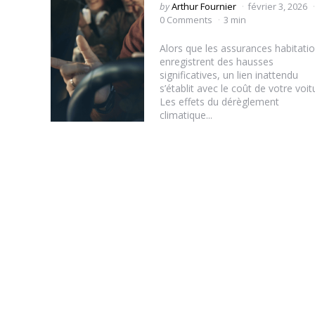
Posted
by
Arthur Fournier
février 3, 2026
by
0 Comments
3 min
Alors que les assurances habitati
enregistrent des hausses
significatives, un lien inattendu
s’établit avec le coût de votre voit
Les effets du dérèglement
climatique...