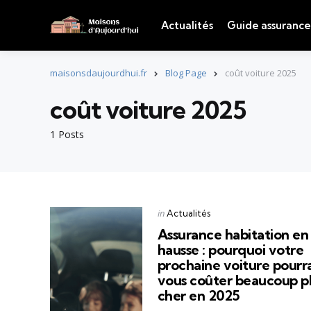
Actualités
Guide assurance
maisonsdaujourdhui.fr
Blog Page
coût voiture 2025
coût voiture 2025
1 Posts
Categories
Posted
in
Actualités
in
Assurance habitation en
hausse : pourquoi votre
prochaine voiture pourra
vous coûter beaucoup p
cher en 2025