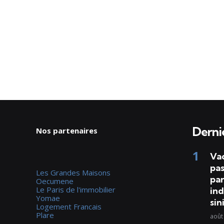
Dernie
Nos partenaires
Va
pas
Les Grandes Maisons
par
Oecumene
Le Paris de l'immobilier
ind
Yomae
sin
Logement Francais
Plare
août