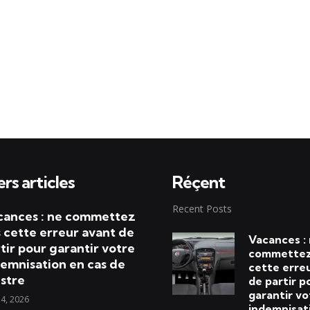
rs articles
Réçent
Recent Posts
cances : ne commettez
 cette erreur avant de
Vacances :
tir pour garantir votre
commettez
emnisation en cas de
cette erre
istre
de partir p
garantir vo
 4, 2026
indemnisat