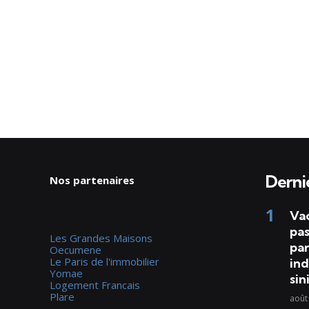
Dernie
Nos partenaires
Va
pas
Les Grandes Maisons
par
Oecumene
Le Paris de l'immobilier
ind
Yomae
sin
Logement Francais
Plare
août