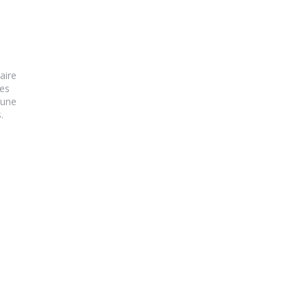
aire
ues
 une
.