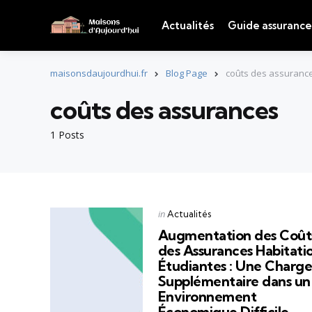
Actualités
Guide assurance
maisonsdaujourdhui.fr
Blog Page
coûts des assuranc
coûts des assurances
1 Posts
Categories
Posted
in
Actualités
in
Augmentation des Coût
des Assurances Habitati
Étudiantes : Une Charg
Supplémentaire dans un
Environnement
Économique Difficile