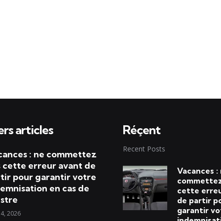
rs articles
Réçent
Recent Posts
cances : ne commettez
 cette erreur avant de
Vacances :
tir pour garantir votre
commettez
emnisation en cas de
cette erre
istre
de partir p
garantir vo
 4, 2026
indemnisat