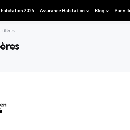
 habitation 2025
Assurance Habitation
Blog
Par vill
cilières
ières
 en
à