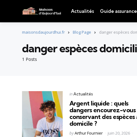
Actualités
Guide assurance
maisonsdaujourdhui.fr
Blog Page
danger espèces domi
danger espèces domicil
1 Posts
Categories
Posted
in
Actualités
in
Argent liquide : quels
dangers encourez-vous
conservant des espèces 
domicile ?
Posted
by
Arthur Fournier
juin 20, 2026