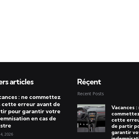
rs articles
Réçent
Recent Posts
cances : ne commettez
 cette erreur avant de
Vacances :
tir pour garantir votre
commettez
emnisation en cas de
cette erre
istre
de partir p
garantir vo
 4, 2026
indemnisat