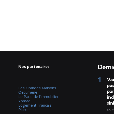
Dernie
Nos partenaires
Va
pas
Les Grandes Maisons
par
Oecumene
Le Paris de l'immobilier
ind
Yomae
sin
Logement Francais
Plare
août