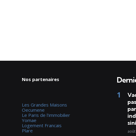
Dernie
Nos partenaires
Va
pas
Les Grandes Maisons
par
Oecumene
Le Paris de l'immobilier
ind
Yomae
sin
Logement Francais
Plare
août