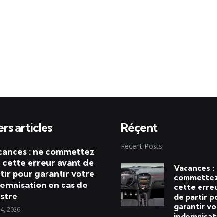
rs articles
Réçent
Recent Posts
cances : ne commettez
 cette erreur avant de
Vacances :
tir pour garantir votre
commettez
emnisation en cas de
cette erre
istre
de partir p
garantir vo
 4, 2026
indemnisat