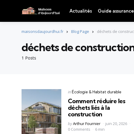
Actualités
Guide assurance
maisonsdaujourdhui.fr
Blog Page
déchets de construc
déchets de constructio
1 Posts
Categories
Posted
in
Écologie & Habitat durable
in
Comment réduire les
déchets liés à la
construction
Posted
by
Arthur Fournier
juin 20, 2026
by
0 Comments
6 min