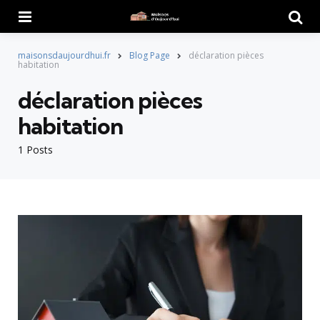
Menu
Searc
maisonsdaujourdhui.fr
Blog Page
déclaration pièces
habitation
déclaration pièces
habitation
1 Posts