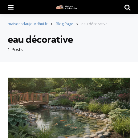
Menu
Searc
maisonsdaujourdhui.fr
Blog Page
eau décorative
eau décorative
1 Posts