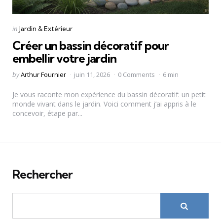
Categories
Posted
in
Jardin & Extérieur
in
Créer un bassin décoratif pour
embellir votre jardin
Posted
by
Arthur Fournier
juin 11, 2026
0 Comments
6 min
by
Je vous raconte mon expérience du bassin décoratif: un petit
monde vivant dans le jardin. Voici comment j’ai appris à le
concevoir, étape par...
Rechercher