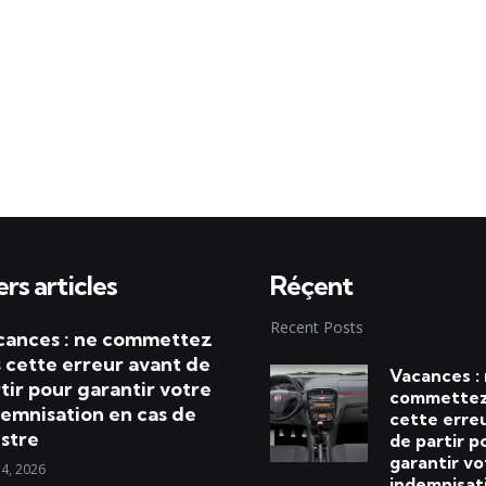
rs articles
Réçent
Recent Posts
cances : ne commettez
 cette erreur avant de
Vacances :
tir pour garantir votre
commettez
emnisation en cas de
cette erre
istre
de partir p
garantir vo
 4, 2026
indemnisat