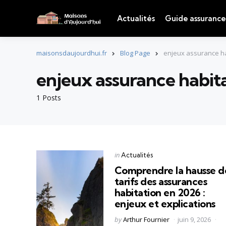
Actualités
Guide assurance
maisonsdaujourdhui.fr
Blog Page
enjeux assurance ha
enjeux assurance habit
1 Posts
Categories
Posted
in
Actualités
in
Comprendre la hausse d
tarifs des assurances
habitation en 2026 :
enjeux et explications
Posted
by
Arthur Fournier
juin 9, 2026