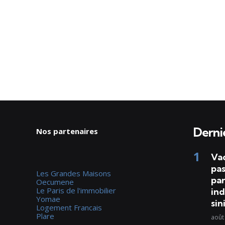
Dernie
Nos partenaires
Va
pas
Les Grandes Maisons
par
Oecumene
Le Paris de l'immobilier
ind
Yomae
sin
Logement Francais
Plare
août