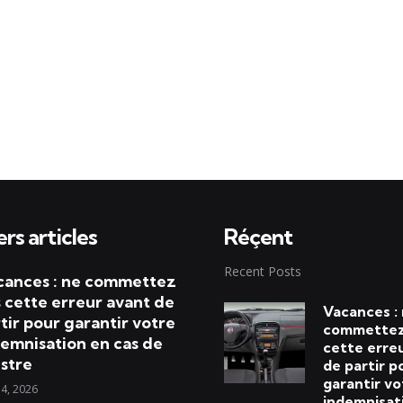
rs articles
Réçent
Recent Posts
cances : ne commettez
 cette erreur avant de
Vacances :
tir pour garantir votre
commettez
emnisation en cas de
cette erre
istre
de partir p
garantir vo
 4, 2026
indemnisat