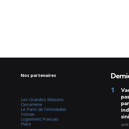
Dernie
Nos partenaires
Va
pas
Les Grandes Maisons
par
Oecumene
Le Paris de l'immobilier
ind
Yomae
sin
Logement Francais
Plare
août