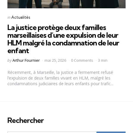
Categories
Posted
in
Actualités
in
La justice protège deux familles
marseillaises d’une expulsion de leur
HLM malgré la condamnation de leur
enfant
Posted
by
Arthur Fournier
mai 25, 2026
0 Comments
3 min
by
Récemment, à Marseille, la justice a fermement refusé
l’expulsion de deux familles vivant en HLM, malgré les
condamnations judiciaires de leurs enfants pour trafic...
Rechercher