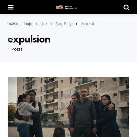
Menu
Searc
maisonsdaujourdhui.fr
Blog Page
expulsion
expulsion
1 Posts