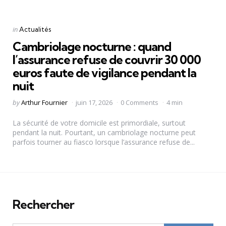
Categories
Posted
in
Actualités
in
Cambriolage nocturne : quand
l’assurance refuse de couvrir 30 000
euros faute de vigilance pendant la
nuit
Posted
by
Arthur Fournier
juin 17, 2026
0 Comments
4 min
by
La sécurité de votre domicile est primordiale, surtout
pendant la nuit. Pourtant, un cambriolage nocturne peut
parfois tourner au fiasco lorsque l’assurance refuse de...
Rechercher