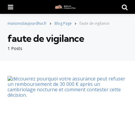
Menu
Searc
maisonsdaujourdhui.fr
Blog Page
faute de vigilance
faute de vigilance
1 Posts