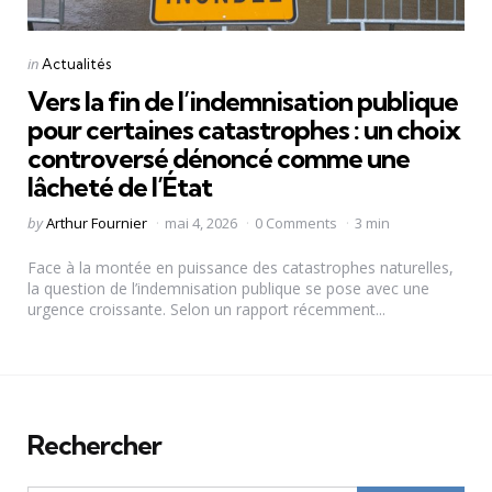
Categories
Posted
in
Actualités
in
Vers la fin de l’indemnisation publique
pour certaines catastrophes : un choix
controversé dénoncé comme une
lâcheté de l’État
Posted
by
Arthur Fournier
mai 4, 2026
0 Comments
3 min
by
Face à la montée en puissance des catastrophes naturelles,
la question de l’indemnisation publique se pose avec une
urgence croissante. Selon un rapport récemment...
Rechercher