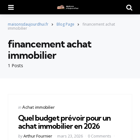
Menu
Searc
maisonsdaujourdhui.fr
Blog Page
financement achat
immobilier
financement achat
immobilier
1 Posts
Categories
Posted
in
Achat immobilier
in
Quel budget prévoir pour un
achat immobilier en 2026
Posted
by
Arthur Fournier
mars 23, 2026
0 Comments