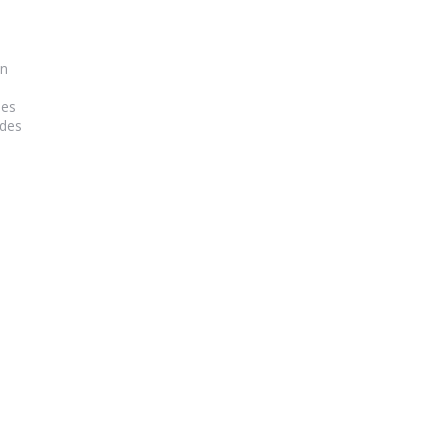
on
les
 des