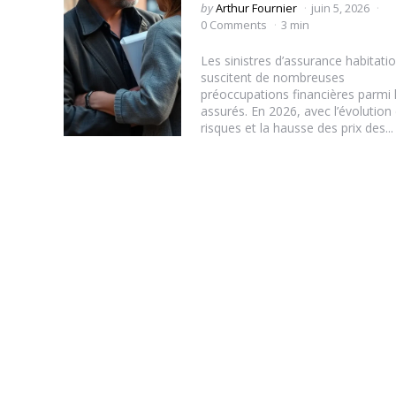
Posted
by
Arthur Fournier
juin 5, 2026
by
0 Comments
3 min
Les sinistres d’assurance habitati
suscitent de nombreuses
préoccupations financières parmi 
assurés. En 2026, avec l’évolution
risques et la hausse des prix des...