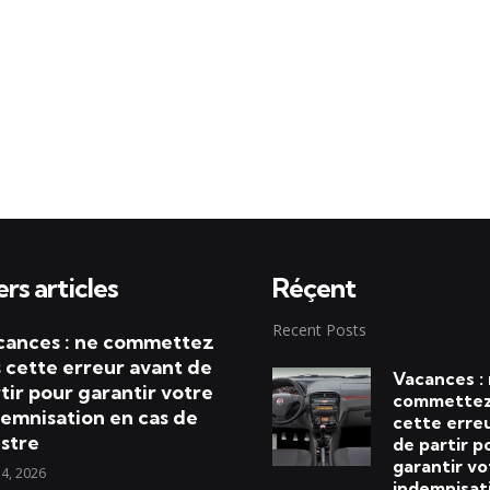
rs articles
Réçent
Recent Posts
cances : ne commettez
 cette erreur avant de
Vacances :
tir pour garantir votre
commettez
emnisation en cas de
cette erre
istre
de partir p
garantir vo
 4, 2026
indemnisat