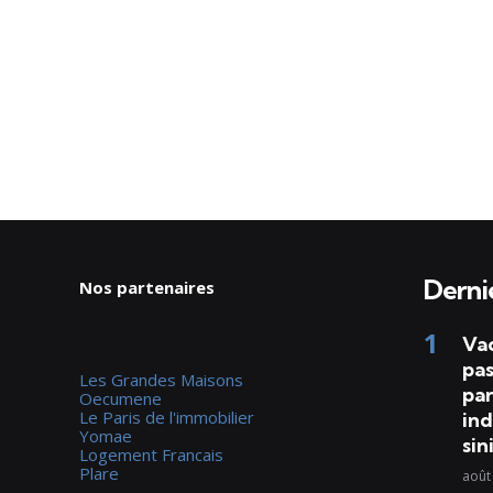
Dernie
Nos partenaires
Va
pas
Les Grandes Maisons
par
Oecumene
Le Paris de l'immobilier
ind
Yomae
sin
Logement Francais
Plare
août