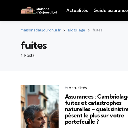
Actualités
Guide assurance
maisonsdaujourdhui.fr
Blog Page
fuites
fuites
1 Posts
Categories
Posted
in
Actualités
in
Assurances : Cambriolag
fuites et catastrophes
naturelles – quels sinistr
pèsent le plus sur votre
portefeuille ?