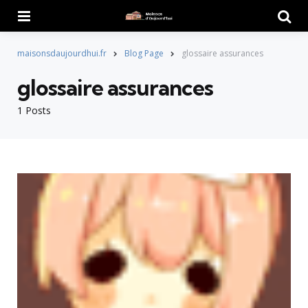
Menu
Searc
maisonsdaujourdhui.fr
Blog Page
glossaire assurances
glossaire assurances
1 Posts