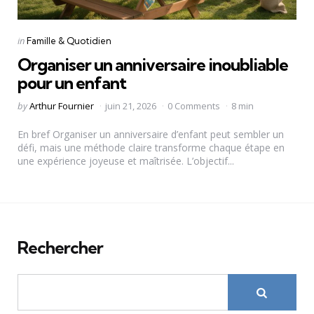
Categories
Posted
in
Famille & Quotidien
in
Organiser un anniversaire inoubliable
pour un enfant
Posted
by
Arthur Fournier
juin 21, 2026
0 Comments
8 min
by
En bref Organiser un anniversaire d’enfant peut sembler un
défi, mais une méthode claire transforme chaque étape en
une expérience joyeuse et maîtrisée. L’objectif...
Rechercher