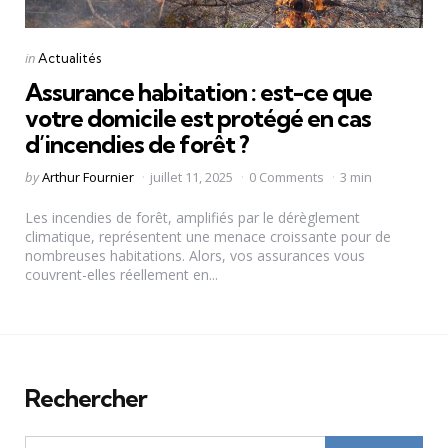
Categories
Posted
in
Actualités
in
Assurance habitation : est-ce que
votre domicile est protégé en cas
d’incendies de forêt ?
Posted
by
Arthur Fournier
juillet 11, 2025
0 Comments
3 min
by
Les incendies de forêt, amplifiés par le dérèglement
climatique, représentent une menace croissante pour de
nombreuses habitations. Alors, vos assurances vous
couvrent-elles réellement en...
Rechercher