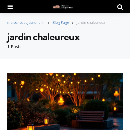
Menu
Searc
maisonsdaujourdhui.fr
Blog Page
jardin chaleureux
jardin chaleureux
1 Posts