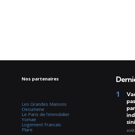
Dernie
Nos partenaires
Va
pas
Les Grandes Maisons
par
Oecumene
Le Paris de l'immobilier
ind
Yomae
sin
Logement Francais
Plare
août