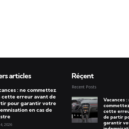
rs articles
Réçent
Recent Posts
cances : ne commettez
 cette erreur avant de
Vacances :
tir pour garantir votre
commettez
emnisation en cas de
cette erre
istre
de partir p
garantir vo
 4, 2026
indemnisat