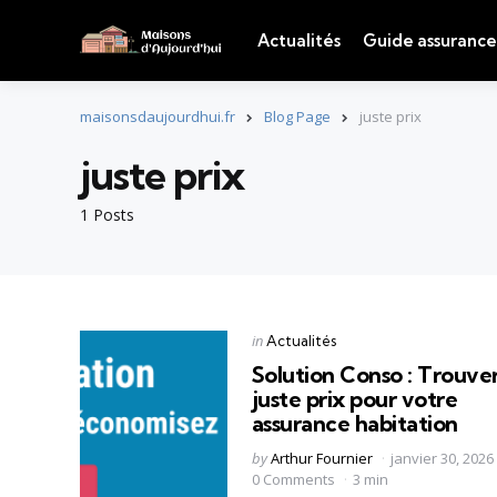
Actualités
Guide assurance
maisonsdaujourdhui.fr
Blog Page
juste prix
juste prix
1 Posts
Categories
Posted
in
Actualités
in
Solution Conso : Trouver
juste prix pour votre
assurance habitation
Posted
by
Arthur Fournier
janvier 30, 2026
by
0 Comments
3 min