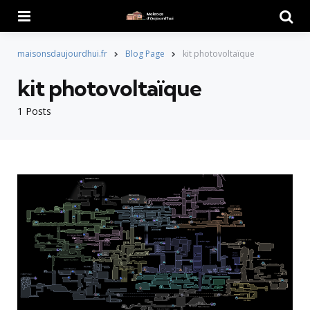
Menu
Searc
maisonsdaujourdhui.fr
Blog Page
kit photovoltaïque
kit photovoltaïque
1 Posts