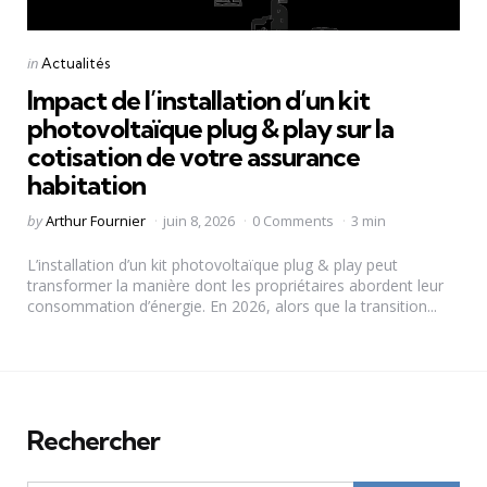
Categories
Posted
in
Actualités
in
Impact de l’installation d’un kit
photovoltaïque plug & play sur la
cotisation de votre assurance
habitation
Posted
by
Arthur Fournier
juin 8, 2026
0 Comments
3 min
by
L’installation d’un kit photovoltaïque plug & play peut
transformer la manière dont les propriétaires abordent leur
consommation d’énergie. En 2026, alors que la transition...
Rechercher