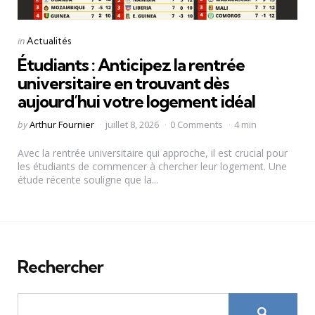
Categories
Posted
in
Actualités
in
Étudiants : Anticipez la rentrée
universitaire en trouvant dès
aujourd’hui votre logement idéal
Posted
by
Arthur Fournier
juillet 8, 2026
0 Comments
4 min
by
Avec la rentrée universitaire qui approche, il est crucial pour
les étudiants de commencer à chercher leur logement. Une
étude récente souligne que la...
Rechercher