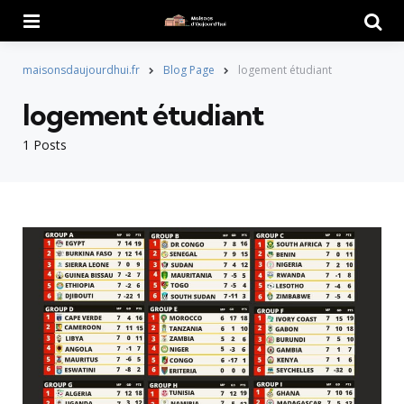
Menu
Searc
maisonsdaujourdhui.fr
Blog Page
logement étudiant
logement étudiant
1 Posts