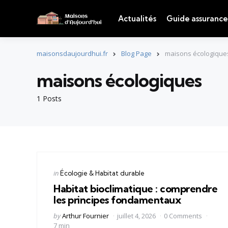
Actualités
Guide assurance
maisonsdaujourdhui.fr
Blog Page
maisons écologique
maisons écologiques
1 Posts
Categories
Posted
in
Écologie & Habitat durable
in
Habitat bioclimatique : comprendre
les principes fondamentaux
Posted
by
Arthur Fournier
juillet 4, 2026
0 Comments
by
7 min