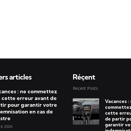
rs articles
Réçent
Recent Posts
cances : ne commettez
 cette erreur avant de
Vacances :
tir pour garantir votre
commettez
emnisation en cas de
cette erre
istre
de partir p
garantir vo
 4, 2026
indemnisat