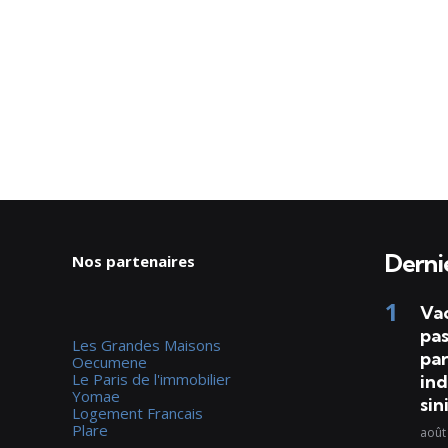
Dernie
Nos partenaires
Va
pas
Les Grandes Maisons
par
Oecumene
Le Paris de l'immobilier
ind
Yomae
sin
Logement Francais
Plare
août