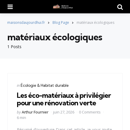
Menu
Searc
maisonsdaujourdhui.fr
Blog Page
matériaux écologiques
matériaux écologiques
1 Posts
Categories
Posted
in
Écologie & Habitat durable
in
Les éco-matériaux à privilégier
pour une rénovation verte
Posted
by
Arthur Fournier
juin 27, 2026
0 Comments
by
6 min
Résumé d’ouverture Dans cet article, je vous invite