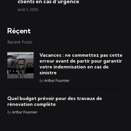
clients en cas d’urgence
août 3, 2026
Réçent
Recent Posts
Vacances : ne commettez pas cette
erreur avant de partir pour garantir
votre indemnisation en cas de
sinistre
Posted
by
Arthur Fournier
Quel budget prévoir pour des travaux de
rénovation complète
Posted
by
Arthur Fournier