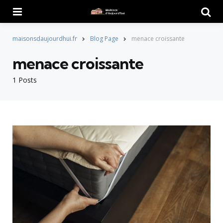
Menu
Searc
maisonsdaujourdhui.fr
Blog Page
menace croissante
menace croissante
1 Posts