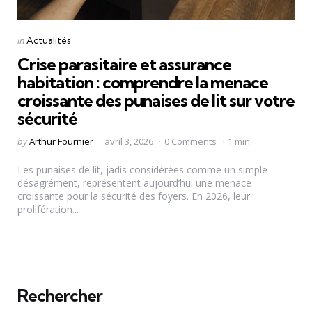
Categories
Posted
in
Actualités
in
Crise parasitaire et assurance
habitation : comprendre la menace
croissante des punaises de lit sur votre
sécurité
Posted
by
Arthur Fournier
avril 3, 2026
0 Comments
1 min
by
Les punaises de lit, jadis considérées comme un simple
désagrément, représentent aujourd’hui une menace
croissante pour la sécurité des foyers. En 2026, leur
prolifération...
Rechercher