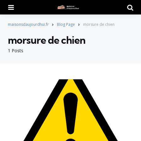
Menu
Searc
maisonsdaujourdhui.fr
Blog Page
morsure de chien
morsure de chien
1 Posts