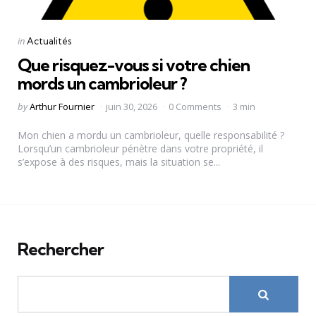
Categories
Posted
in
Actualités
in
Que risquez-vous si votre chien
mords un cambrioleur ?
Posted
by
Arthur Fournier
juin 30, 2026
0 Comments
3 min
by
Mon chien a mordu un cambrioleur, quelle responsabilité ?
Lorsqu’un cambrioleur pénètre dans votre propriété, il
s’expose à des risques, mais la situation se...
Rechercher