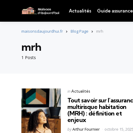
Actualités
Guide assurance
maisonsdaujourdhui.fr
Blog Page
mrh
mrh
1 Posts
Categories
Posted
in
Actualités
in
Tout savoir sur l’assuran
multirisque habitation
(MRH) : définition et
enjeux
Posted
by
Arthur Fournier
octobre 15, 202