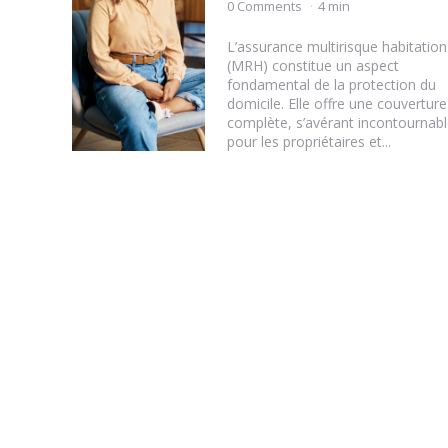
by
0 Comments
4 min
L’assurance multirisque habitation
(MRH) constitue un aspect
fondamental de la protection du
domicile. Elle offre une couverture
complète, s’avérant incontournabl
pour les propriétaires et...