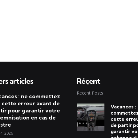
rs articles
Réçent
Recent Posts
cances : ne commettez
 cette erreur avant de
Vacances :
tir pour garantir votre
commettez
emnisation en cas de
cette erre
istre
de partir p
garantir vo
 4, 2026
indemnisat