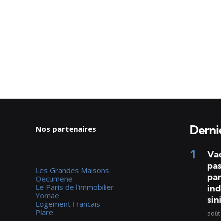
Dernie
Nos partenaires
Va
pas
Les Grandes Maisons
par
Oecumene
Le Paris de l'immobilier
ind
Yomae
sin
Logement Francais
Plare
août