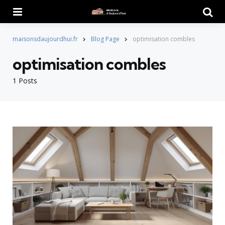
Menu
Searc
maisonsdaujourdhui.fr
Blog Page
optimisation combles
optimisation combles
1 Posts