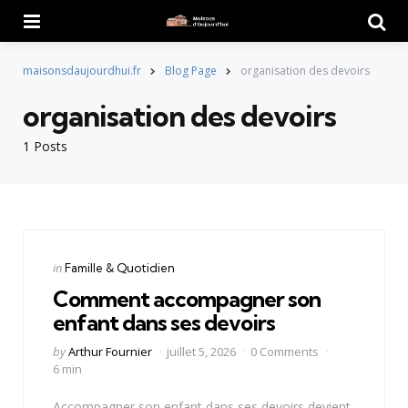
Menu
Searc
maisonsdaujourdhui.fr
Blog Page
organisation des devoirs
organisation des devoirs
1 Posts
Categories
Posted
in
Famille & Quotidien
in
Comment accompagner son
enfant dans ses devoirs
Posted
by
Arthur Fournier
juillet 5, 2026
0 Comments
by
6 min
Accompagner son enfant dans ses devoirs devient